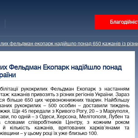
Благодійніс
илих фельдман екопарк надійшло понад 650 кажанів із різни
илих Фельдман Екопарк надійшло понад
раїни
білітації рукокрилих Фельдман Екопарк з настанням
отаж: кажанів привозять з різних регіонів України. Зараз
ься більше 650 цих червонокнижних тварин. Найбільшу
ваних рукокрилих – 500 особин – доставили тиждень
іжжя. Ще 45 передали з Кривого Рогу, 20 – з Маріуполя,
тави, по одній – з Одеси, Херсона, Мелітополя, Лубен та
а словами співробітників Центру, з кожним роком
 й кількість кажанів, врятованих харків’янами та
івщини – у цьому році їх уже близько 100.