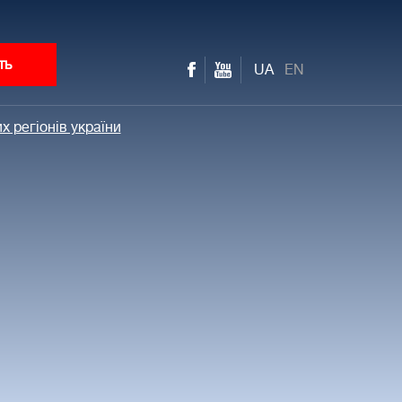
ть
UA
EN
х регіонів україни