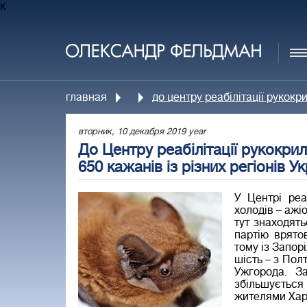
к
главная
до центру реабілітації рукокр
вторник, 10 декабря 2019 year
До Центру реабілітації рукокр
650 кажанів із різних регіонів Ук
У Центрі реа
холодів – ажі
тут знаходят
партію врято
тому із Запор
шість – з Пол
Ужгорода. З
збільшується
жителями Харк