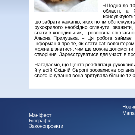
«Щодня до 10 
області, а 
консультують 
що забрати кажанів, яких потім обстежують
рукокрилого необхідно оглянути, зважити, 
спати в холодильник, – розповіла співзасн
Альона Прилуцька. – Ця робота займає ч
Інформація про те, як стати bat-волонтером
можна дізнатися, чим ще можна допомогти к
створіння. Зареєструватися для участі в пр
Нагадаємо, що Центр реабілітації рукокрили
й у всій Східній Європі зоозахисна організ
свого існування вона врятувала більше 12 0
Нови
Мапа
Маніфест
Біографія
Законопроекти