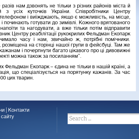
разів нам дзвонять не тільки з різних районів міста й
й з усіх куточків України. Співробітники Центру
телефоном і виїжджають, якщо є можливість, на місце,
 і починають готувати до зимівлі. Кожного врятованого
напоїти та нагодувати, а вже тільки потім відправити
овник Центру реабілітації рукокрилих Фельдман Екопарк
имало часу і нам, звичайно ж, потрібні помічники.
, розміщена на сторінці нашої групи в фейсбуці. Там же
ажанам і почерпнути багато цікавого про ці дивовижні
оекті можна також за посиланням”.
х Фельдман Екопарк – єдина не тільки в нашій країні, а
ація, що спеціалізується на порятунку кажанів. За час
00 цих тварин.
ни
Контакти
 сайту