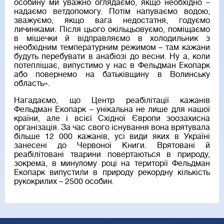
особину ми уважно оглядаємо, якщо необхідно –
надаємо ветдопомогу. Потім напуваємо водою,
зважуємо, якщо вага недостатня, годуємо
личинками. Після цього окільцьовуємо, поміщаємо
в мішечки й відправляємо в холодильник з
необхідним температурним режимом – там кажани
будуть перебувати в анабіозі до весни. Ну а, коли
потеплішає, випустимо у нас в Фельдман Екопарк
або повернемо на батьківщину в Волинську
область».
Нагадаємо, що Центр реабілітації кажанів
Фельдман Екопарк – унікальна не лише для нашої
країни, але і всієї Східної Європи зоозахисна
організація. За час свого існування вона врятувала
більше 12 000 кажанів, усі види яких в Україні
занесені до Червоної Книги. Врятовані й
реабілітовані тварини повертаються в природу,
зокрема, в минулому році на території Фельдман
Екопарк випустили в природу рекордну кількість
рукокрилих – 2500 особин.