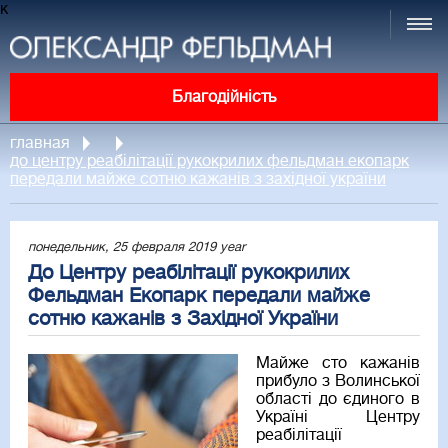
к
Благодійність
главная
до центру реабілітації рукокрилих фельдман екопарк
передали майже сотню кажанів з західної україни
понедельник, 25 февраля 2019 year
До Центру реабілітації рукокрилих
Фельдман Екопарк передали майже
сотню кажанів з Західної України
Майже сто кажанів
прибуло з Волинської
області до єдиного в
Україні Центру
реабілітації