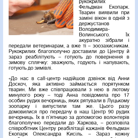
рукокрилих
Фельдман Екопарк.
Тварин виявили при
заміні вікон в одній з
держустанов
Володимира-
Волинського. Їх
акуратно зібрали і
передали ветеринарам, а вже ті – зоозахисникам.
Рукокрилих благополучно доставили до Центру й
зараз реабілітують – готують до повернення в
зимову сплячку: зважують, годують і напувають,
готують до зимівлі.
«До нас в call-центр надійшов дзвінок від Анни
Доскоч, яка активно займається порятунком
тварин. Ми вже співпрацювали з нею в лютому
минулого року – тоді Анна повідомила про 17
особин рудих вечорниць, яких рятували в Луцькому
зоопарку і випустили там же. Цього разу
домовилися про передачу в наш Центр 90 рудих
вечорниць. Їх в п’ятницю за допомогою волонтерів
благополучно передали до Харкова, – розповіла
співробітник Центру реабілітації кажанів Фельдман
Екопарк Олександра Кисіль. – Зараз кожну