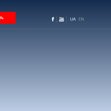
ть
UA
EN