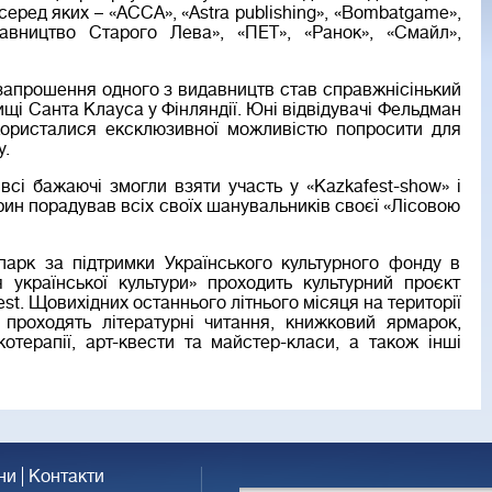
, серед яких – «АССА», «Astra publishing», «Bombatgame»,
давництво Старого Лева», «ПЕТ», «Ранок», «Смайл»,
запрошення одного з видавництв став справжнісінький
щі Санта Клауса у Фінляндії. Юні відвідувачі Фельдман
ористалися ексклюзивної можливістю попросити для
у.
всі бажаючі змогли взяти участь у «Kazkafest-show» і
арин порадував всіх своїх шанувальників своєї «Лісовою
арк за підтримки Українського культурного фонду в
 української культури» проходить культурний проєкт
t. Щовихідних останнього літнього місяця на території
 проходять літературні читання, книжковий ярмарок,
котерапії, арт-квести та майстер-класи, а також інші
ни
Контакти