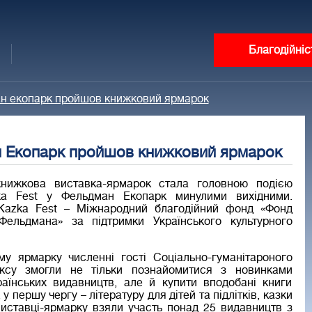
Благодійніс
ман екопарк пройшов книжковий ярмарок
ан Екопарк пройшов книжковий ярмарок
нижкова виставка-ярмарок стала головною подією
ka Fest у Фельдман Екопарк минулими вихідними.
 Kazka Fest – Міжнародний благодійний фонд «Фонд
Фельдмана» за підтримки Українського культурного
у ярмарку численні гості Соціально-гуманітароного
ексу змогли не тільки познайомитися з новинками
раїнських видавництв, але й купити вподобані книги
 у першу чергу – літературу для дітей та підлітків, казки
 виставці-ярмарку взяли участь понад 25 видавництв з