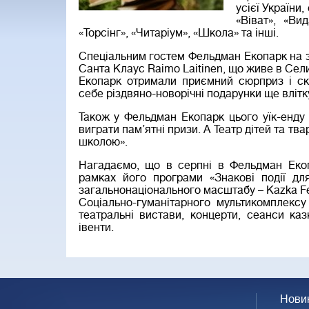
усієї України
«Віват», «Ви
«Торсінг», «Читаріум», «Школа» та інші.
Спеціальним гостем Фельдман Екопарк на 
Санта Клаус Raimo Laitinen, що живе в Сели
Екопарк отримали приємний сюрприз і ск
себе різдвяно-новорічні подарунки ще влітк
Також у Фельдман Екопарк цього уїк-енду 
виграти пам’ятні призи. А Театр дітей та тв
школою».
Нагадаємо, що в серпні в Фельдман Екоп
рамках його програми «Знакові події для
загальнонаціонального масштабу – Kazka Fes
Соціально-гуманітарного мультикомплексу
театральні вистави, концерти, сеанси каз
івенти.
Нови