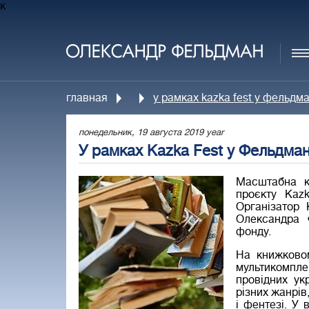
к
главная
у рамках kazka fest у фельд
понедельник, 19 августа 2019 year
У рамках Kazka Fest у Фельдм
Масштабна к
проєкту Kaz
Організатор
Олександра 
фонду.
На книжковом
мультикомпл
провідних ук
різних жанрів,
і фентезі. У