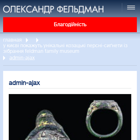
Благодійність
главная
у києві покажуть унікальні козацькі персні-сиґнети із
зібрання feldman family museum
admin-ajax
admin-ajax