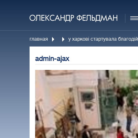
главная
у харкові стартувала благоді
admin-ajax