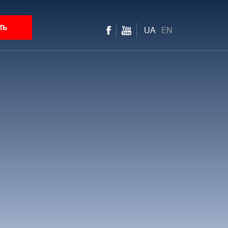
ть
UA
EN