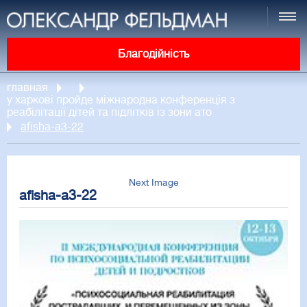
Благодійність
главная
у харкові пройде міжнародна конференція з
реабілітації дітей та підлітків із зони ато
afisha-a3-22
Next Image
afisha-a3-22