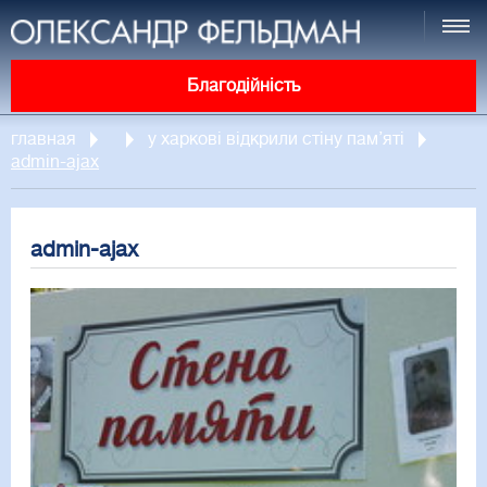
Благодійність
главная
у харкові відкрили стіну пам’яті
admin-ajax
admin-ajax