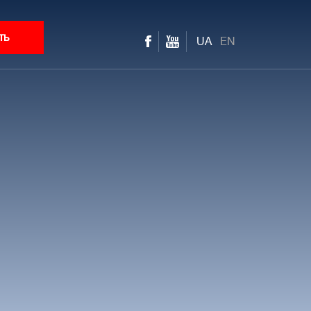
ть
UA
EN