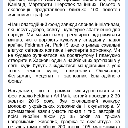
Канівця, Маргарити Шерстюк та інших. Всього в
експозиції представлено близько 100 полотен
живопису і графіки.
«Наш благодійний фонд завжди сприяє ініціативам,
які несуть добро, освіту і культурне збагачення для
народу. Ми маємо намір регулярно підтримувати
митців, які створюють культурну спадщину нашої
країни. Feldman Art Park’15 вже отримав схвальні
відгуки світових критиків і експертів арт-ринку. Ми
не будемо зупинятися на досягнутому і плануємо
створити в Харкові один з найбільших арт-парків у
світі, куди будуть з’їжджатися мандрівники з усіх
точок земної кулі»,- підкреслив Олександр
Фельдман, меценат і засновник Благодійного
фонду.
Нагадаємо, що в рамках культурно-освітнього
фестивалю Feldman Art Park, котрий проходив 2-30
жовтня 2015 року, був оголошений конкурс
молодих українських художників і скульпторів. У
арт-змаганні взяли участь понад 1 тис. авторів зі
всієї України віком до 35 років за трьома
напрямками: живопис, графіка та скульптура. За
результатами відбору 200 творів 105 художників і