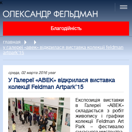
к
Благодійність
главная
у галереї «авек» відкрилася виставка колекції feldman
artpark’15
среда, 02 марта 2016 year
У Галереї «АВЕК» відкрилася виставка
колекції Feldman Artpark’15
Експозиція виставки
в Галереї «АВЕК»
складається з робіт
живопису і графіки
колекції Feldman Art
Park – фестивалю