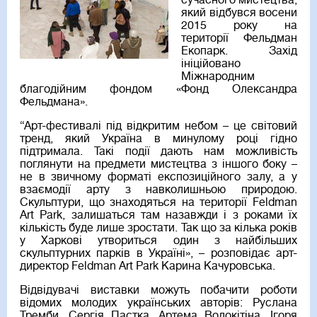
сучасного мистецтва,
який відбувся восени
2015 року на
території Фельдман
Екопарк. Захід
ініційовано
Міжнародним
благодійним фондом «Фонд Олександра
Фельдмана».
“Арт-фестивалі під відкритим небом – це світовий
тренд, який Україна в минулому році гідно
підтримала. Такі події дають нам можливість
поглянути на предмети мистецтва з іншого боку –
не в звичному форматі експозиційного залу, а у
взаємодії арту з навколишньою природою.
Скульптури, що знаходяться на території Feldman
Art Park, залишаться там назавжди і з роками їх
кількість буде лише зростати. Так що за кілька років
у Харкові утвориться один з найбільших
скульптурних парків в Україні», – розповідає арт-
директор Feldman Art Park Карина Качуровська.
Відвідувачі виставки можуть побачити роботи
відомих молодих українських авторів: Руслана
Тремби, Сергія Пастка, Артема Волокітіна, Ігоря