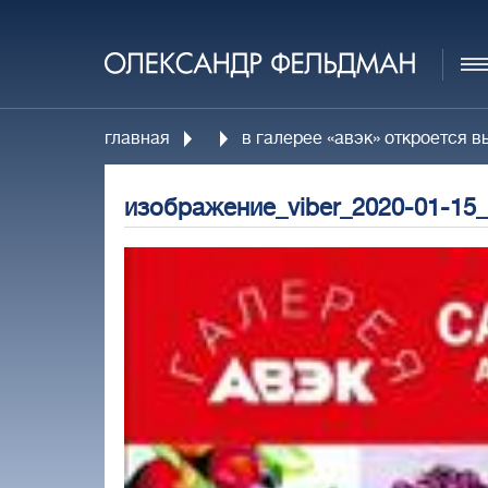
главная
в галерее «авэк» откроется вы
изображение_viber_2020-01-15_