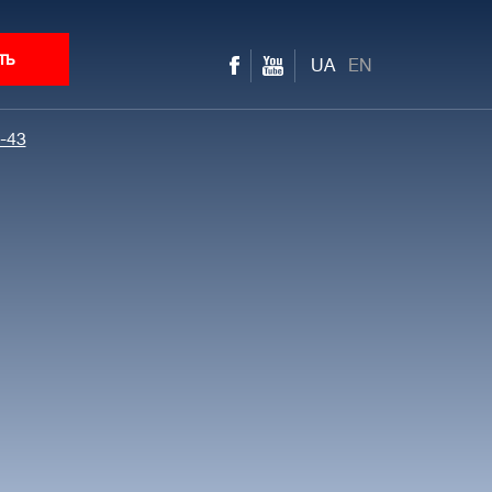
ть
UA
EN
-43