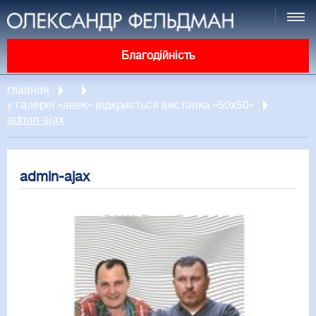
Благодійність
главная
у галереї «авек» відкриється виставка «50х50»
admin-ajax
admin-ajax