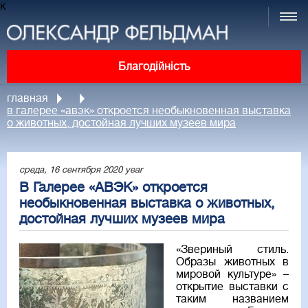
к
Благодійність
главная
в галерее «авэк» откроется необыкновенная выставка
о животных, достойная лучших музеев мира
среда, 16 сентября 2020 year
В Галерее «АВЭК» откроется
необыкновенная выставка о животных,
достойная лучших музеев мира
«Звериный стиль.
Образы животных в
мировой культуре» –
открытие выставки с
таким названием