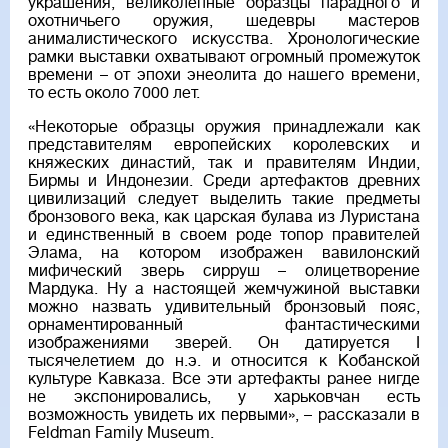
украшения, великолепные образцы парадного и
охотничьего оружия, шедевры мастеров
анималистического искусства. Хронологические
рамки выставки охватывают огромный промежуток
времени – от эпохи энеолита до нашего времени,
то есть около 7000 лет.
«Некоторые образцы оружия принадлежали как
представителям европейских королевских и
княжеских династий, так и правителям Индии,
Бирмы и Индонезии. Среди артефактов древних
цивилизаций следует выделить такие предметы
бронзового века, как царская булава из Луристана
и единственный в своем роде топор правителей
Элама, на котором изображен вавилонский
мифический зверь сирруш – олицетворение
Мардука. Ну а настоящей жемчужиной выставки
можно назвать удивительный бронзовый пояс,
орнаментированный фантастическими
изображениями зверей. Он датируется І
тысячелетием до н.э. и относится к Кобанской
культуре Кавказа. Все эти артефакты ранее нигде
не экспонировались, у харьковчан есть
возможность увидеть их первыми», – рассказали в
Feldman Family Museum.