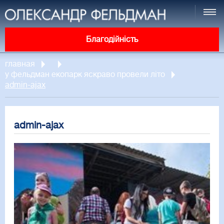
Благодійність
главная
у фельдман екопарк яскраво провели літо
admin-ajax
admin-ajax