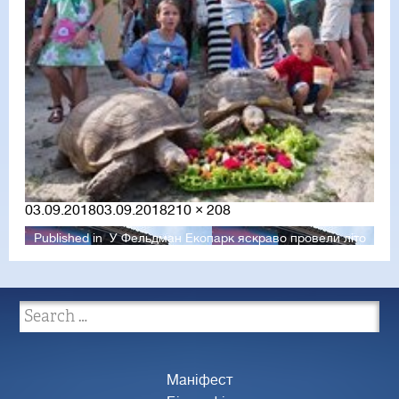
Posted
Full
03.09.2018
03.09.2018
210 × 208
on
size
Published in
У Фельдман Екопарк яскраво провели літо
Маніфест