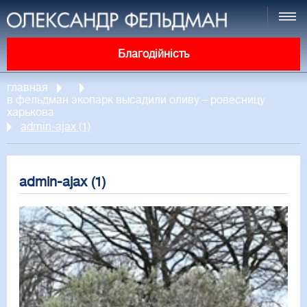
Благодійність
главная
в фельдман экопарк высадили оливу – ровесницу
харькова
admin-ajax (1)
admin-ajax (1)