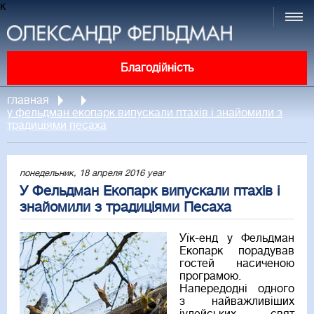
к
Благодійність
главная
у фельдман екопарк випускали птахів і знайомили з
традиціями песаха
понедельник, 18 апреля 2016 year
У Фельдман Екопарк випускали птахів і
знайомили з традиціями Песаха
Уїк-енд у Фельдман
Екопарк порадував
гостей насиченою
програмою.
Напередодні одного
з найважливіших