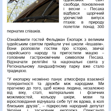
іудейських свят
свободи, поновлення
і весни – Песаха
відбувся щорічний
урочистий випуск
птахів: в природу
полетіли понад 300
пернатих співаків.
Ознайомити гостей Фельдман Екопарк з великим
іудейським святом прийшли учні школи «Іешавім».
Вони розповіли гостям про історію, звичаї
єврейського народу та пригостили мацою –
головним гастрономічним символом Песаха.
Відзначати релігійні та національні свята у
Регіональному ландшафтному парку вже стало
традицією.
“У екопарку незмінно панує атмосфера взаємної
толерантності та дружби між народами. Ми
прагнемо до того, щоб кожна людина, незалежно
від віку, статі, матеріальних і фізичних
можливостей, кольору шкіри, мови та
віросповідання відчувала себе тут як вдома, в колі
близьких друзів”, – підкреслив народний депутат
України і засновник екопарка Олександр