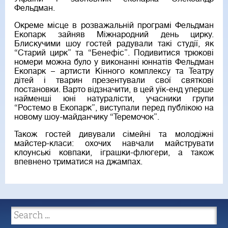
Фельдман.
Окреме місце в розважальній програмі Фельдман
Екопарк зайняв Міжнародний день цирку.
Блискучими шоу гостей радували такі студії, як
“Старий цирк” та “Бенефіс”. Подивитися трюкові
номери можна було у виконанні юннатів Фельдман
Екопарк – артисти Кінного комплексу та Театру
дітей і тварин презентували свої святкові
постановки. Варто відзначити, в цей уїк-енд уперше
найменші юні натуралісти, учасники групи
“Ростемо в Екопарк”, виступали перед публікою на
новому шоу-майданчику “Теремочок”.
Також гостей дивували сімейні та молодіжні
майстер-класи: охочих навчали майструвати
клоунські ковпаки, іграшки-флюгери, а також
впевнено триматися на джампах.