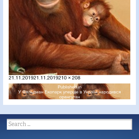
Posted
Full
21.11.2019
21.11.2019
210 × 208
on
size
Published in
У Фельдман Екопарк уперше в Україні народився
орангутан