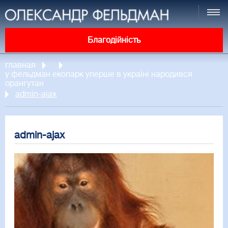
Благодійність
главная
у фельдман екопарк уперше в україні народився
орангутан
admin-ajax
admin-ajax