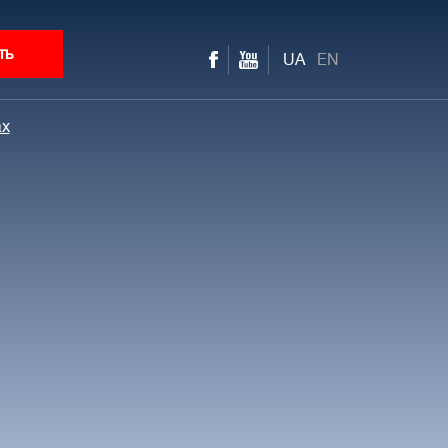
ть
UA
EN
ax