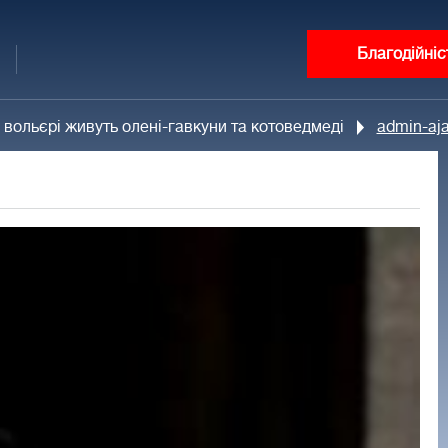
Благодійніс
вольєрі живуть олені-гавкуни та котоведмеді
admin-aj