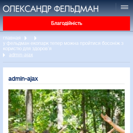
Благодійність
главная
у фельдман екопарк тепер можна пройтися босоніж з
користю для здоров’я
admin-ajax
admin-ajax