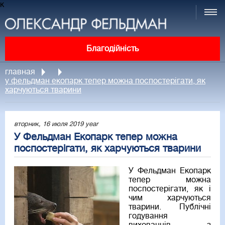
к
Благодійність
главная
у фельдман екопарк тепер можна поспостерігати, як
харчуються тварини
вторник, 16 июля 2019 year
У Фельдман Екопарк тепер можна
поспостерігати, як харчуються тварини
У Фельдман Екопарк
тепер можна
поспостерігати, як і
чим харчуються
тварини. Публічні
годування