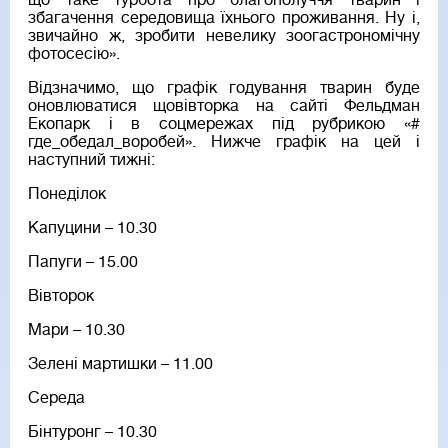
що таке турбота про благополуччя тварин і
збагачення середовища їхнього проживання. Ну і,
звичайно ж, зробити невелику зоогастрономічну
фотосесію».
Відзначимо, що графік годування тварин буде
оновлюватися щовівторка на сайті Фельдман
Екопарк і в соцмережах під рубрикою «#
где_обедал_воробей». Нижче графік на цей і
наступний тижні:
Понеділок
Капуцини – 10.30
Папуги – 15.00
Вівторок
Мари – 10.30
Зелені мартишки – 11.00
Середа
Бінтуронг – 10.30