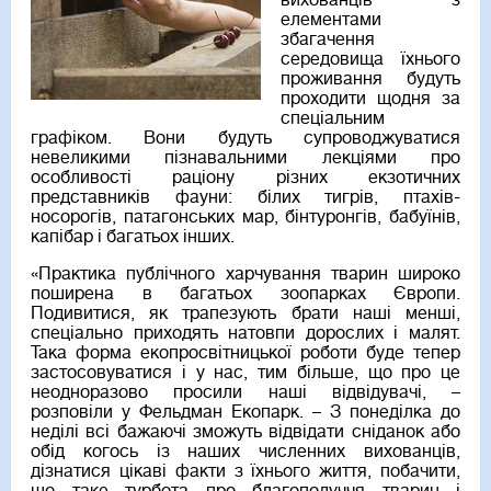
вихованців з
елементами
збагачення
середовища їхнього
проживання будуть
проходити щодня за
спеціальним
графіком. Вони будуть супроводжуватися
невеликими пізнавальними лекціями про
особливості раціону різних екзотичних
представників фауни: білих тигрів, птахів-
носорогів, патагонських мар, бінтуронгів, бабуїнів,
капібар і багатьох інших.
«Практика публічного харчування тварин широко
поширена в багатьох зоопарках Європи.
Подивитися, як трапезують брати наші менші,
спеціально приходять натовпи дорослих і малят.
Така форма екопросвітницької роботи буде тепер
застосовуватися і у нас, тим більше, що про це
неодноразово просили наші відвідувачі, –
розповіли у Фельдман Екопарк. – З понеділка до
неділі всі бажаючі зможуть відвідати сніданок або
обід когось із наших численних вихованців,
дізнатися цікаві факти з їхнього життя, побачити,