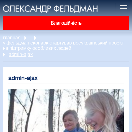
Благодійність
главная
у фельдман екопарк стартував всеукраїнський проект
на підтримку особливих людей
admin-ajax
admin-ajax