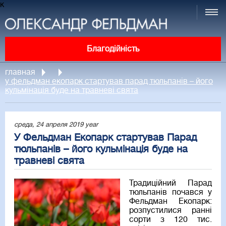
к
Благодійність
главная
у фельдман екопарк стартував парад тюльпанів – його
кульмінація буде на травневі свята
среда, 24 апреля 2019 year
У Фельдман Екопарк стартував Парад
тюльпанів – його кульмінація буде на
травневі свята
Традиційний Парад
тюльпанів почався у
Фельдман Екопарк:
розпустилися ранні
сорти з 120 тис.