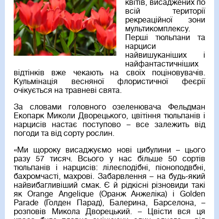
квітів, висаджених по
всій території
рекреаційної зони
мультикомплексу.
Перші тюльпани та
нарциси
найвишуканіших і
найфантастичніших
відтінків вже чекають на своїх поціновувачів.
Кульмінація весняної флористичної феєрії
очікується на травневі свята.
За словами головного озеленювача Фельдман
Екопарк Миколи Дворецького, цвітіння тюльпанів і
нарцисів настає поступово – все залежить від
погоди та від сорту рослин.
«Ми щороку висаджуємо нові цибулини – цього
разу 57 тисяч. Всього у нас більше 50 сортів
тюльпанів і нарцисів: лілеєподібні, піоноподвбні,
бахромчасті, махрові. Забарвлення – на будь-який
найвибагливіший смак. Є й рідкісні різновиди такі
як Orange Angelique (Оранж Анжеліка) і Golden
Parade (Голден Парад), Балерина, Барселона, –
розповів Микола Дворецький. – Цвісти вся ця