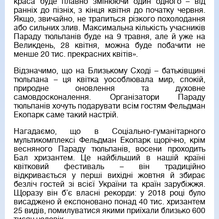
краса буде плавно змінюючи один одного – від
ранніх до пізніх, з кінця квітня до початку червня.
Якщо, звичайно, не трапиться різкого похолодання
або сильних злив. Максимальна кількість учасників
Параду тюльпанів буде на 9 травня, але й уже на
Великдень, 28 квітня, можна буде побачити не
менше 20 тис. прекрасних квітів».
Відзначимо, що на Близькому Сході – батьківщині
тюльпана – ця квітка уособлювала мир, спокій,
природне оновлення та духовне
самовдосконалення. Організатори Параду
тюльпанів хочуть подарувати всім гостям Фельдман
Екопарк саме такий настрій.
Нагадаємо, що в Соціально-гуманітарного
мультикомплексі Фельдман Екопарк щорічно, крім
весняного Параду тюльпанів, восени проходить
Бал хризантем. Це найбільший в нашій країні
квітковий фестиваль – він традиційно
відкривається у перші вихідні жовтня й збирає
безліч гостей зі всієї України та країн зарубіжжя.
Щоразу він б’є власні рекорди: у 2018 році було
висаджено й експоновано понад 40 тис. хризантем
25 видів, помилуватися якими приїхали близько 600