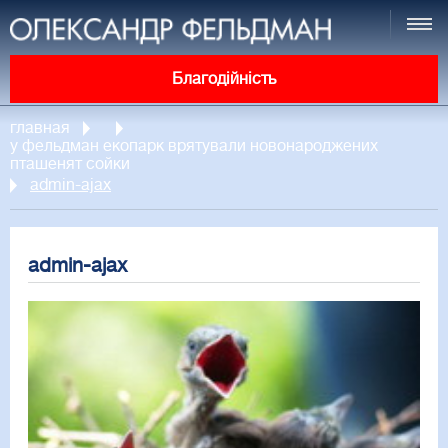
Благодійність
главная
у фельдман екопарк врятували новонароджених
пташенят сойки
admin-ajax
admin-ajax