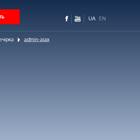
ть
UA
EN
ечірка
admin-ajax