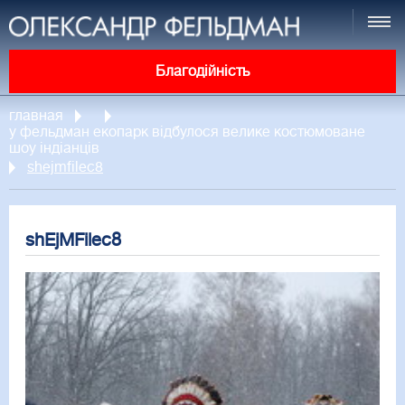
Благодійність
главная
у фельдман екопарк відбулося велике костюмоване
шоу індіанців
shejmfilec8
shEjMFilec8