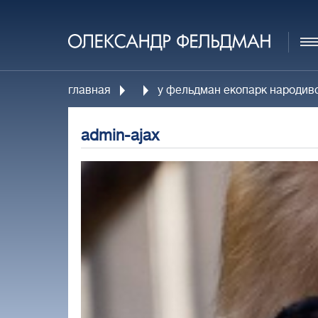
главная
у фельдман екопарк народив
admin-ajax