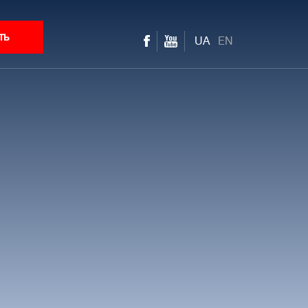
ть
UA
EN