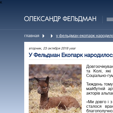
к
главная
у фельдман екопарк народило
вторник, 23 октября 2018 year
У Фельдман Екопарк народилос
Довгоочікуван
та Колі, які
Соціально-гу
Тиждень тому
майбутній а
акторів альпак
«Ми довго і з
сталося вра
благополучно