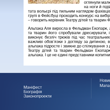
оглянули малю
на ноги й під
тата вольєрі під пильним наглядом фахівців
групі в Фейсбуці проходить конкурс на вибір
– говорить керівник Театру дітей та тварин
Альпака Аля виросла в Фельдман Екопарк, а
та тварин його спробували дресирувати, 
виконує безліч трюків під час театральних
важливі обов’язки з догляду за дитиною, 
альпака підросте і звикне до спілкування з 
Театру дітей та тварин Фельдман Екопарк
альпака. І це не єдині представники копитних
Нови
Мапа
Маніфест
Біографія
Законопроекти