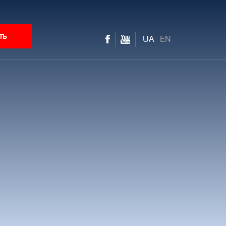
ть
UA
EN