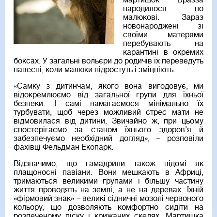
мартишок Бразза
народилося по
малюкові. Зараз
новонароджені зі
своїми матерями
перебувають на
карантині в окремих
боксах. У загальні вольєри до родичів їх переведуть
навесні, коли малюки підростуть і зміцніють.
«Самку з дитинчам, якого вона вигодовує, ми
відокремлюємо від загальної групи для їхньої
безпеки. І самі намагаємося мінімально їх
турбувати, щоб через можливий стрес мати не
відмовилася від дитини. Звичайно ж, при цьому
спостерігаємо за станом їхнього здоров’я й
забезпечуємо необхідний догляд», – розповіли
фахівці Фельдман Екопарк.
Відзначимо, що гамадрили також відомі як
плащоносні павіани. Вони мешкають в Африці,
тримаються великими групами і більшу частину
життя проводять на землі, а не на деревах. Їхній
«фірмовий знак» – великі сідничні мозолі червоного
кольору, що дозволяють комфортно сидіти на
розпеченому піску і крижаних скелях. Мартишка