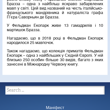
Бразза – одна з найбільш яскраво забарвлених
мавп у світі. Цей вид названий на честь італійсько-
французького мандрівника й натураліста графа
П’єра Саворньян де Бразза.
У Фельдман Екопарк живе 13 гамадрилів і 10
мартишок Бразза.
Нагадаємо, що в 2018 році в Фельдман Екопарк
народилося 25 мавпочок.
Також нагадаємо, що колекція приматів Фельдман
Екопарк – одна з найбільших у Східній Європі. У ній
близько 250 особин більше 30 видів, багато з яких
занесені в Міжнародну Червону книгу.
Маніфест