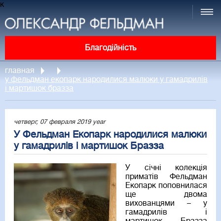
к
Благодійність
главная
у фельдман екопарк народилися малюки у гамадрилів
і мартишок бразза
четверг, 07 февраля 2019 year
У Фельдман Екопарк народилися малюки
у гамадрилів і мартишок Бразза
У січні колекція
приматів Фельдман
Екопарк поповнилася
ще двома
вихованцями – у
гамадрилів і