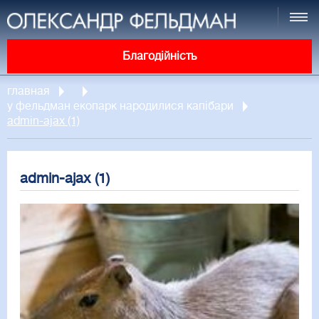
Благодійність
главная
у фельдман екопарк народилися капібари
admin-ajax (1)
admin-ajax (1)