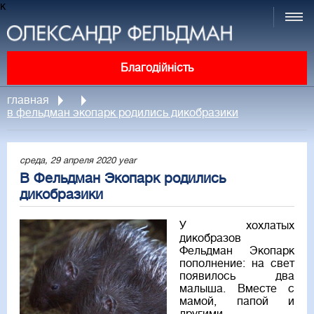
к
Благодійність
главная
в фельдман экопарк родились дикобразики
среда, 29 апреля 2020 year
В Фельдман Экопарк родились
дикобразики
У хохлатых
дикобразов
Фельдман Экопарк
пополнение: на свет
появилось два
малыша. Вместе с
мамой, папой и