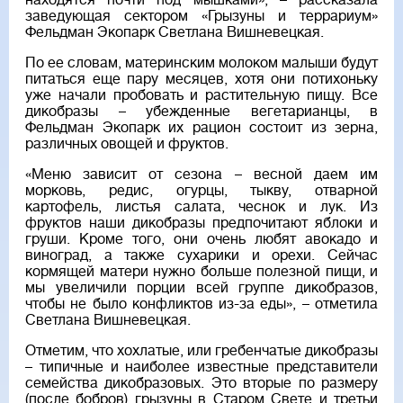
находятся почти под мышками», – рассказала
заведующая сектором «Грызуны и террариум»
Фельдман Экопарк Светлана Вишневецкая.
По ее словам, материнским молоком малыши будут
питаться еще пару месяцев, хотя они потихоньку
уже начали пробовать и растительную пищу. Все
дикобразы – убежденные вегетарианцы, в
Фельдман Экопарк их рацион состоит из зерна,
различных овощей и фруктов.
«Меню зависит от сезона – весной даем им
морковь, редис, огурцы, тыкву, отварной
картофель, листья салата, чеснок и лук. Из
фруктов наши дикобразы предпочитают яблоки и
груши. Кроме того, они очень любят авокадо и
виноград, а также сухарики и орехи. Сейчас
кормящей матери нужно больше полезной пищи, и
мы увеличили порции всей группе дикобразов,
чтобы не было конфликтов из-за еды», – отметила
Светлана Вишневецкая.
Отметим, что хохлатые, или гребенчатые дикобразы
– типичные и наиболее известные представители
семейства дикобразовых. Это вторые по размеру
(после бобров) грызуны в Старом Свете и третьи