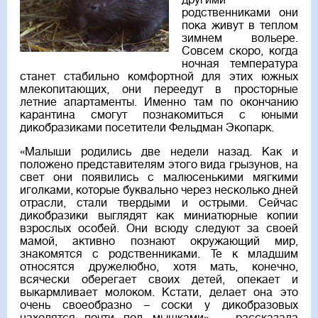
другими
родственниками они
пока живут в теплом
зимнем вольере.
Совсем скоро, когда
ночная температура
станет стабильно комфортной для этих южных
млекопитающих, они переедут в просторные
летние апартаменты. Именно там по окончанию
карантина смогут познакомиться с юными
дикобразиками посетители Фельдман Экопарк.
«Малыши родились две недели назад. Как и
положено представителям этого вида грызунов, на
свет они появились с малюсенькими мягкими
иголками, которые буквально через несколько дней
отрасли, стали твердыми и острыми. Сейчас
дикобразики выглядят как миниатюрные копии
взрослых особей. Они всюду следуют за своей
мамой, активно познают окружающий мир,
знакомятся с родственниками. Те к младшим
относятся дружелюбно, хотя мать, конечно,
всячески оберегает своих детей, опекает и
выкармливает молоком. Кстати, делает она это
очень своеобразно – соски у дикобразовых