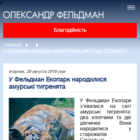
к
Благодійність
главная
у фельдман екопарк народилися амурські тигренята
вторник, 28 августа 2018 year
У Фельдман Екопарк народилися
амурські тигренята
У Фельдман Екопарк
з’явилися на світ
амурські тигренята:
два хлопчики та дві
дівчинки. Вони
народилися у
старожилів