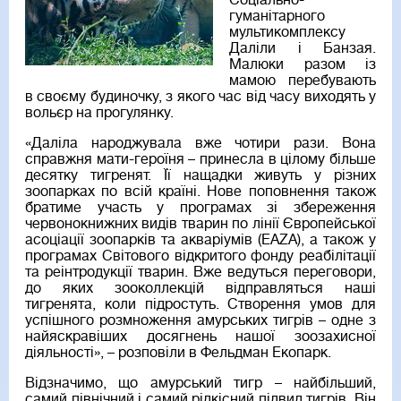
Соціально-
гуманітарного
мультикомплексу
Даліли і Банзая.
Малюки разом із
мамою перебувають
в своєму будиночку, з якого час від часу виходять у
вольєр на прогулянку.
«Даліла народжувала вже чотири рази. Вона
справжня мати-героїня – принесла в цілому більше
десятку тигренят. Її нащадки живуть у різних
зоопарках по всій країні. Нове поповнення також
братиме участь у програмах зі збереження
червонокнижних видів тварин по лінії Європейської
асоціації зоопарків та акваріумів (ЕAZA), а також у
програмах Світового відкритого фонду реабілітації
та реінтродукції тварин. Вже ведуться переговори,
до яких зооколлекцій відправляться наші
тигренята, коли підростуть. Створення умов для
успішного розмноження амурських тигрів – одне з
найяскравіших досягнень нашої зоозахисної
діяльності», – розповіли в Фельдман Екопарк.
Відзначимо, що амурський тигр – найбільший,
самий північний і самий рідкісний підвид тигрів. Він