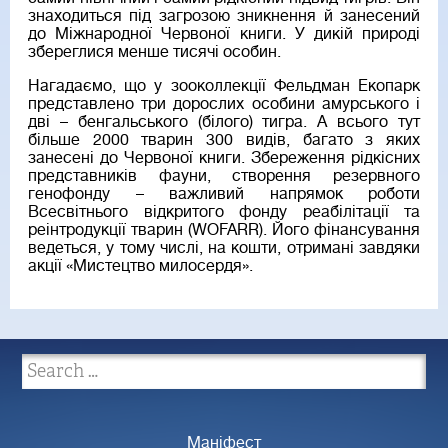
знаходиться під загрозою зникнення й занесений
до Міжнародної Червоної книги. У дикій природі
збереглися менше тисячі особин.
Нагадаємо, що у зооколлекції Фельдман Екопарк
представлено три дорослих особини амурського і
дві – бенгальського (білого) тигра. А всього тут
більше 2000 тварин 300 видів, багато з яких
занесені до Червоної книги. Збереження рідкісних
представників фауни, створення резервного
генофонду – важливий напрямок роботи
Всесвітнього відкритого фонду реабілітації та
реінтродукції тварин (WOFARR). Його фінансування
ведеться, у тому числі, на кошти, отримані завдяки
акції «Мистецтво милосердя».
Маніфест