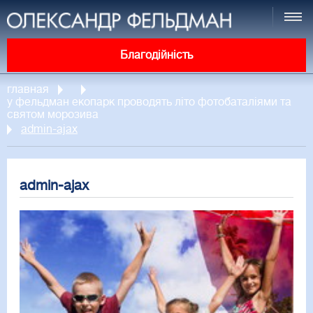
Благодійність
главная
у фельдман екопарк проводять літо фотобаталіями та
святом морозива
admin-ajax
admin-ajax