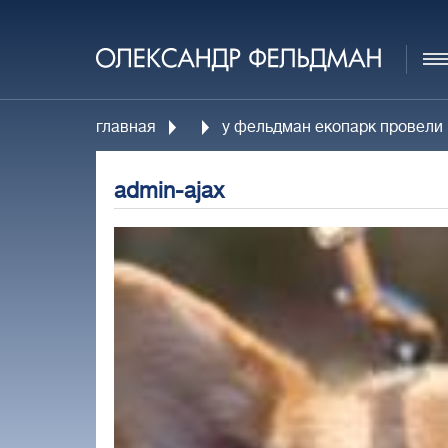
главная
у фельдман екопарк провели 
admin-ajax