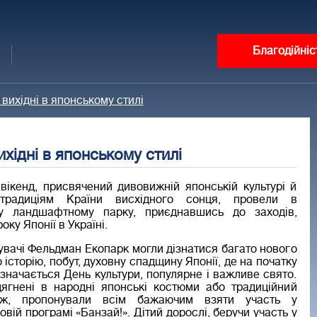
Благодійніс
вихідні в японському стилі
хідні в японському стилі
вікенд, присвячений дивовижній японській культурі й
традиціям Країни висхідного сонця, провели в
му ландшафтному парку, приєднавшись до заходів,
ку Японії в Україні.
ідувачі Фельдман Екопарк могли дізнатися багато нового
о історію, побут, духовну спадщину Японії, де на початку
значається День культури, популярне і важливе свято.
дягнені в народні японські костюми або традиційний
ож, пропонували всім бажаючим взяти участь у
ровій програмі «Банзай!». Дітий дорослі, беручи участь у