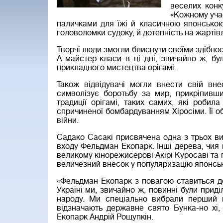
веселих конк
«Кожному учас
паличками для їжі й класичною японською
головоломки судоку, й дотепність на жартів
Творчі люди змогли блиснути своїми здібнос
А майстер-класи в ці дні, звичайно ж, б
прикладного мистецтва орігамі.
Також відвідувачі могли внести свій вне
символізує боротьбу за мир, прикріпивш
традиції орігамі, таких самих, які робила
спричиненої бомбардуванням Хіросіми. Її 
війни.
Садако Сасакі присвячена одна з трьох ви
входу Фельдман Екопарк. Інші дерева, чия 
великому кінорежисерові Акірі Куросаві та
величезний внесок у популяризацію японсько
«Фельдман Екопарк з повагою ставиться до в
Україні ми, звичайно ж, повинні були приділ
народу. Ми спеціально вибрали перший в
відзначають державне свято Бунка-но хі,
Екопарк Андрій Рощупкін.