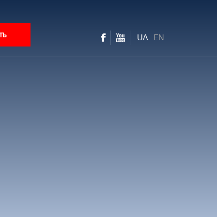
ть
UA
EN