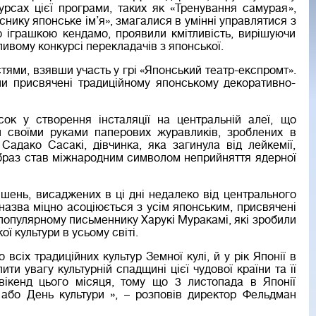
урсах цієї програми, таких як «Тренування самурая»,
нику японське ім’я», змагалися в умінні управлятися з
 іграшкою кендамо, проявили кмітливість, вирішуючи
ливому конкурсі перекладачів з японської.
тями, взявши участь у грі «Японський театр-експромт».
ули присвячені традиційному японському декоративно-
сок у створення інсталяції на центральній алеї, що
и своїми руками паперових журавликів, зроблених в
 Садако Сасакі, дівчинка, яка загинула від лейкемії,
образ став міжнародним символом неприйняття ядерної
шень, висаджених в ці дні недалеко від центрального
назва міцно асоціюється з усім японським, присвячені
 популярному письменнику Харукі Муракамі, які зробили
ї культури в усьому світі.
сіх традиційних культур Земної кулі, й у рік Японії в
ити увагу культурній спадщині цієї чудової країни та її
ікенд цього місяця, тому що 3 листопада в Японії
 або День культури », – розповів директор Фельдман