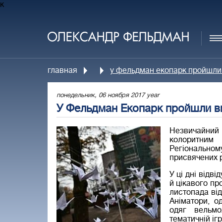
к
главная
у фельдман екопарк пройшли 
понедельник, 06 ноября 2017 year
У Фельдман Екопарк пройшли ви
Незвичайний 
колоритним 
Регіонально
присвячених ро
У ці дні відв
й цікавого пр
листопада від
Аніматори, о
одяг вельм
тематичній іг