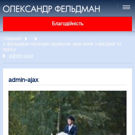
Благодійність
главная
у фельдман екопарк пройшли змагання з виїздки та
кросу
admin-ajax
admin-ajax