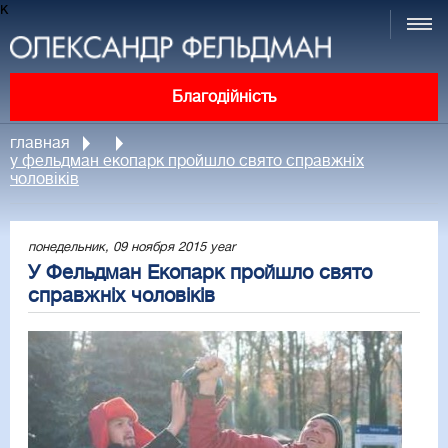
к
Благодійність
главная
у фельдман екопарк пройшло свято справжніх
чоловіків
понедельник, 09 ноября 2015 year
У Фельдман Екопарк пройшло свято
справжніх чоловіків