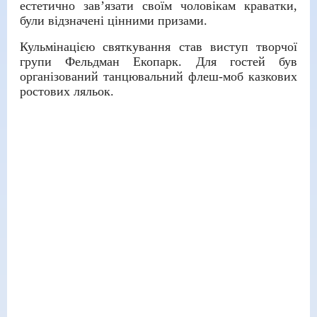
естетично зав’язати своїм чоловікам краватки,
були відзначені цінними призами.
Кульмінацією святкування став виступ творчої
групи Фельдман Екопарк. Для гостей був
організований танцювальний флеш-моб казкових
ростових ляльок.