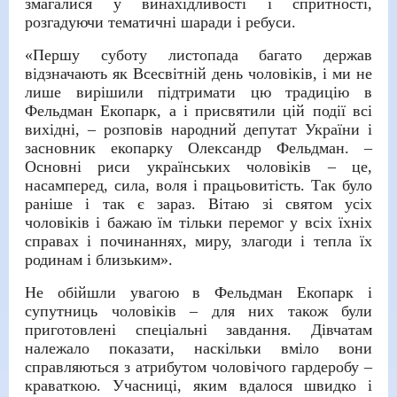
змагалися у винахідливості і спритності,
розгадуючи тематичні шаради і ребуси.
«Першу суботу листопада багато держав
відзначають як Всесвітній день чоловіків, і ми не
лише вирішили підтримати цю традицію в
Фельдман Екопарк, а і присвятили цій події всі
вихідні, – розповів народний депутат України і
засновник екопарку Олександр Фельдман. –
Основні риси українських чоловіків – це,
насамперед, сила, воля і працьовитість. Так було
раніше і так є зараз. Вітаю зі святом усіх
чоловіків і бажаю їм тільки перемог у всіх їхніх
справах і починаннях, миру, злагоди і тепла їх
родинам і близьким».
Не обійшли увагою в Фельдман Екопарк і
супутниць чоловіків – для них також були
приготовлені спеціальні завдання. Дівчатам
належало показати, наскільки вміло вони
справляються з атрибутом чоловічого гардеробу –
краваткою. Учасниці, яким вдалося швидко і