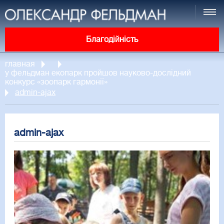
Благодійність
главная
у фельдман екопарк пройшов науково-дослідний
конкурс «зоопарк гармонії»
admin-ajax
admin-ajax