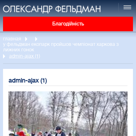
Благодійність
главная
у фельдман екопарк пройшов чемпіонат харкова з
лижних гонок
admin-ajax (1)
admin-ajax (1)