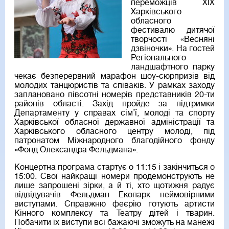
переможців XIX
Харківського
обласного
фестивалю дитячої
творчості «Весняні
дзвіночки». На гостей
Регіонального
ландшафтного парку
чекає безперервний марафон шоу-сюрпризів від
молодих танцюристів та співаків. У рамках заходу
заплановано півсотні номерів представників 20-ти
районів області. Захід пройде за підтримки
Департаменту у справах сім’ї, молоді та спорту
Харківської обласної державної адміністрації та
Харківського обласного центру молоді, під
патронатом Міжнародного благодійного фонду
«Фонд Олександра Фельдмана».
Концертна програма стартує о 11:15 і закінчиться о
15:00. Свої найкращі номери продемонструють не
лише запрошені зірки, а й ті, хто щотижня радує
відвідувачів Фельдман Екопарк неймовірними
виступами. Справжню феєрію готують артисти
Кінного комплексу та Театру дітей і тварин.
Побачити їх виступи всі бажаючі зможуть на манежі