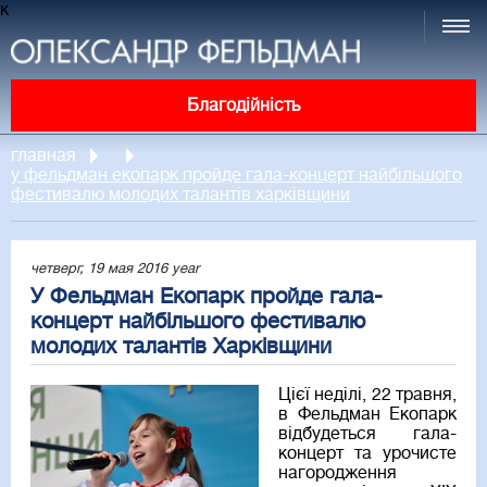
к
Благодійність
главная
у фельдман екопарк пройде гала-концерт найбільшого
фестивалю молодих талантів харківщини
четверг, 19 мая 2016 year
У Фельдман Екопарк пройде гала-
концерт найбільшого фестивалю
молодих талантів Харківщини
Цієї неділі, 22 травня,
в Фельдман Екопарк
відбудеться гала-
концерт та урочисте
нагородження