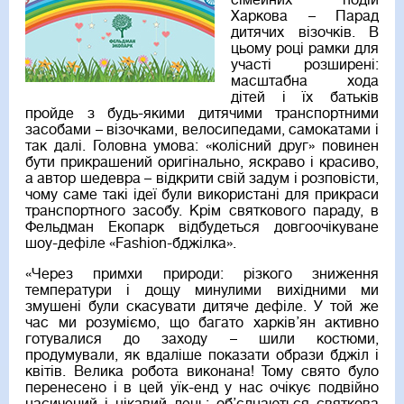
сімейних подій
Харкова – Парад
дитячих візочків. В
цьому році рамки для
участі розширені:
масштабна хода
дітей і їх батьків
пройде з будь-якими дитячими транспортними
засобами – візочками, велосипедами, самокатами і
так далі. Головна умова: «колісний друг» повинен
бути прикрашений оригінально, яскраво і красиво,
а автор шедевра – відкрити свій задум і розповісти,
чому саме такі ідеї були використані для прикраси
транспортного засобу. Крім святкового параду, в
Фельдман Екопарк відбудеться довгоочікуване
шоу-дефіле «Fashion-бджілка».
«Через примхи природи: різкого зниження
температури і дощу минулими вихідними ми
змушені були скасувати дитяче дефіле. У той же
час ми розуміємо, що багато харків’ян активно
готувалися до заходу – шили костюми,
продумували, як вдаліше показати образи бджіл і
квітів. Велика робота виконана! Тому свято було
перенесено і в цей уїк-енд у нас очікує подвійно