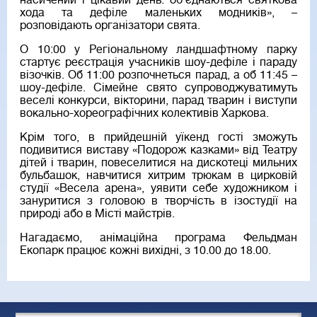
насичений і цікавий день: об’єднаються святкова
хода та дефіле маленьких модників», –
розповідають організатори свята.
О 10:00 у Регіональному ландшафтному парку
стартує реєстрація учасників шоу-дефіле і параду
візочків. Об 11:00 розпочнеться парад, а об 11:45 –
шоу-дефіле. Сімейне свято супроводжуватимуть
веселі конкурси, вікторини, парад тварин і виступи
вокально-хореографічних колективів Харкова.
Крім того, в прийдешній уїкенд гості зможуть
подивитися виставу «Подорож казками» від Театру
дітей і тварин, повеселитися на дискотеці мильних
бульбашок, навчитися хитрим трюкам в цирковій
студії «Весела арена», уявити себе художником і
зануритися з головою в творчість в ізостудії на
природі або в Місті майстрів.
Нагадаємо, анімаційна програма Фельдман
Екопарк працює кожні вихідні, з 10.00 до 18.00.