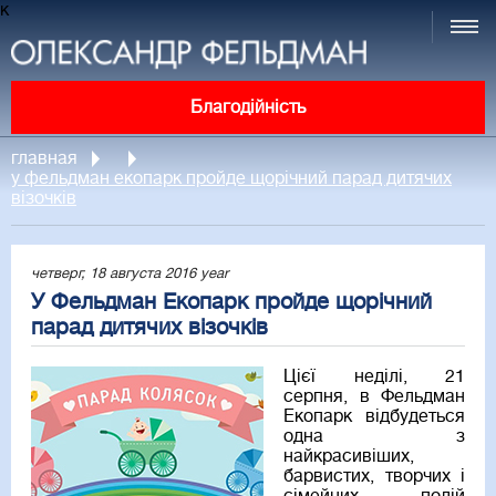
к
Благодійність
главная
у фельдман екопарк пройде щорічний парад дитячих
візочків
четверг, 18 августа 2016 year
У Фельдман Екопарк пройде щорічний
парад дитячих візочків
Цієї неділі, 21
серпня, в Фельдман
Екопарк відбудеться
одна з
найкрасивіших,
барвистих, творчих і