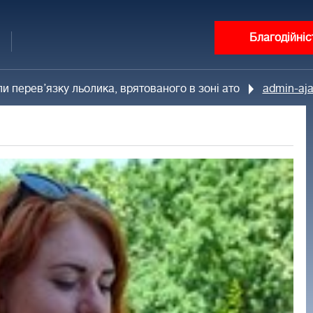
Благодійніс
 перев’язку льолика, врятованого в зоні ато
admin-aja