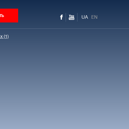
ть
UA
EN
x (1)