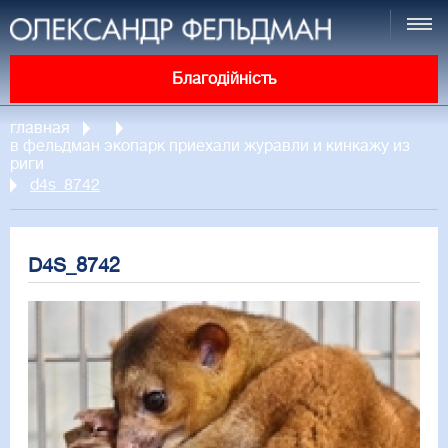
Благодійність
главная
в фельдман экопарк приехали журавли и кинкажу из
риги
d4s_8742
D4S_8742