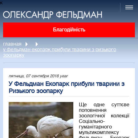
к
Благодійність
главная
у фельдман екопарк прибули тварини з ризького
зоопарку
пятница, 07 сентября 2018 year
У Фельдман Екопарк прибули тварини з
Ризького зоопарку
Ще одне суттєве
поповнення
зоологічної колекції
Соціально-
гуманітарного
мультикомплексу