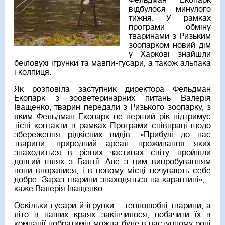
Фельдман Екопарк
відбулося минулого
тижня. У рамках
програми обміну
тваринами з Ризьким
зоопарком новий дім
у Харкові знайшли
беіловухі ігрунки та мавпи-гусари, а також альпака
і колпиця.
Як розповіла заступник директора Фельдман
Екопарк з зооветеринарних питань Валерія
Іващенко, тварин передали з Ризького зоопарку, з
яким Фельдман Екопарк не перший рік підтримує
тісні контакти в рамках Програми співпраці щодо
збереження рідкісних видів. «Прибулі до нас
тварини, природний ареал проживання яких
знаходиться в різних частинах світу, пройшли
довгий шлях з Балтії. Але з цим випробуванням
вони впоралися, і в новому місці почувають себе
добре. Зараз тварини знаходяться на карантині», –
каже Валерія Іващенко.
Оскільки гусари й ігрунки – теплолюбні тварини, а
літо в наших краях закінчилося, побачити їх в
компанії побратимів можна буде в наступному році