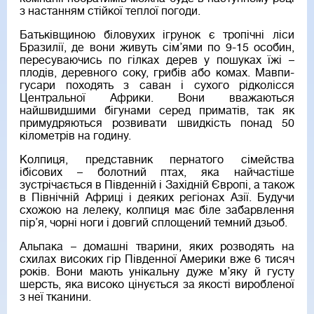
з настанням стійкої теплої погоди.
Батьківщиною біловухих ігрунок є тропічні ліси
Бразилії, де вони живуть сім’ями по 9-15 особин,
пересуваючись по гілках дерев у пошуках їжі –
плодів, деревного соку, грибів або комах. Мавпи-
гусари походять з саван і сухого рідколісся
Центральної Африки. Вони вважаються
найшвидшими бігунами серед приматів, так як
примудряються розвивати швидкість понад 50
кілометрів на годину.
Колпиця, представник пернатого сімейства
ібісових – болотний птах, яка найчастіше
зустрічається в Південній і Західній Європі, а також
в Північній Африці і деяких регіонах Азії. Будучи
схожою на лелеку, колпиця має біле забарвлення
пір’я, чорні ноги і довгий сплощений темний дзьоб.
Альпака – домашні тварини, яких розводять на
схилах високих гір Південної Америки вже 6 тисяч
років. Вони мають унікальну дуже м’яку й густу
шерсть, яка високо цінується за якості виробленої
з неї тканини.