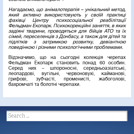
Нагадаємо, що анімалотерапія – унікальний метод,
який активно використовують у своїй практиці
фахівці Центру психосоціальної реабілітації
Фельдман Екопарк. Психокорекційні заняття, в яких
задіяні тварини, проводяться для бійців АТО та їх
сімей, переселенців з Донбасу, а також для дітей та
підлітків з затримкою розвитку, девіантною
поведінкою і різними психологічними проблемами.
Відзначимо, що на сьогодні колекція черепах
Фельдман Екопарк становить понад 60 особин.
Серед них – шпороносні, середньоазіатські,
леопардові, вугільні, червоновухі, кайманові,
грифові, зубчасті, променисті, жабоголові,
бахромчаті та болотні черепахи.