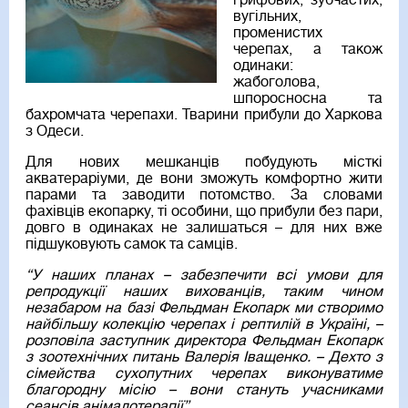
грифових, зубчастих,
вугільних,
променистих
черепах, а також
одинаки:
жабоголова,
шпоросносна та
бахромчата черепахи. Тварини прибули до Харкова
з Одеси.
Для нових мешканців побудують місткі
акватераріуми, де вони зможуть комфортно жити
парами та заводити потомство. За словами
фахівців екопарку, ті особини, що прибули без пари,
довго в одинаках не залишаться – для них вже
підшуковують самок та самців.
“У наших планах – забезпечити всі умови для
репродукції наших вихованців, таким чином
незабаром на базі Фельдман Екопарк ми створимо
найбільшу колекцію черепах і рептилій в Україні, –
розповіла заступник директора Фельдман Екопарк
з зоотехнічних питань Валерія Іващенко. – Дехто з
сімейства сухопутних черепах виконуватиме
благородну місію – вони стануть учасниками
сеансів анімалотерапії”.