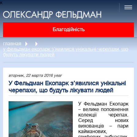
к
Благодійність
главная
у фельдман екопарк з’явилися унікальні черепахи, що
будуть лікувати людей
вторник, 22 марта 2016 year
У Фельдман Екопарк з’явилися унікальні
черепахи, що будуть лікувати людей
У Фельдман Екопарк
– велике поповнення
колекції черепах.
Серед нових
вихованців – пари
кайманових,