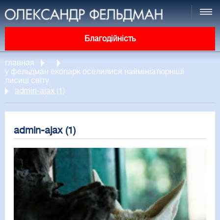
Благодійність
главная
у фельдман екопарк оселилися наймініатюрніші
лисиці світу
admin-ajax (1)
admin-ajax (1)