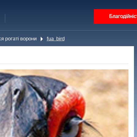
Благодійніс
я рогаті ворони
fua_bird