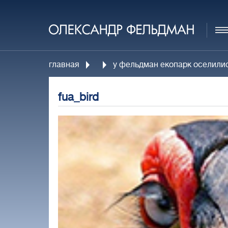
главная
у фельдман екопарк оселилис
fua_bird