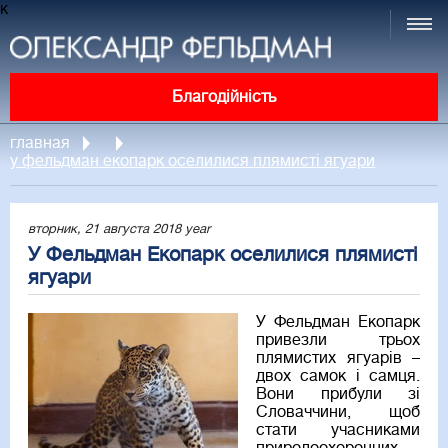
к
Благодійність
главная
у фельдман екопарк оселилися плямисті ягуари
вторник, 21 августа 2018 year
У Фельдман Екопарк оселилися плямисті
ягуари
У Фельдман Екопарк
привезли трьох
плямистих ягуарів –
двох самок і самця.
Вони прибули зі
Словаччини, щоб
стати учасниками