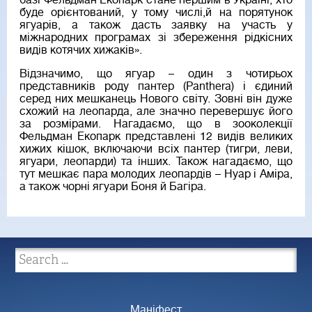
базі Фельдман Екопарк стане першим в Україні, хто
буде орієнтований, у тому числі,й на порятунок
ягуарів, а також дасть заявку на участь у
міжнародних програмах зі збереження рідкісних
видів котячих хижаків».
Відзначимо, що ягуар – один з чотирьох
представників роду пантер (Panthera) і єдиний
серед них мешканець Нового світу. Зовні він дуже
схожий на леопарда, але значно перевершує його
за розмірами. Нагадаємо, що в зооколекції
Фельдман Екопарк представлені 12 видів великих
хижих кішок, включаючи всіх пантер (тигри, леви,
ягуари, леопарди) та інших. Також нагадаємо, що
тут мешкає пара молодих леопардів – Нуар і Аміра,
а також чорні ягуари Боня й Багіра.
Маніфест