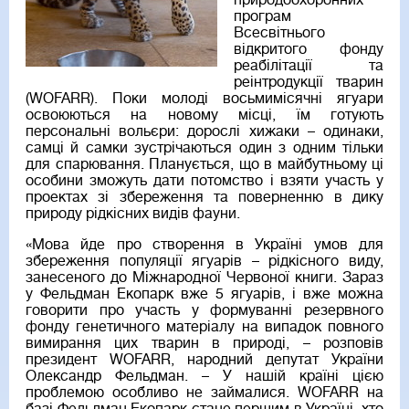
природоохоронних
програм
Всесвітнього
відкритого фонду
реабілітації та
реінтродукції тварин
(WOFARR). Поки молоді восьмимісячні ягуари
освоюються на новому місці, їм готують
персональні вольєри: дорослі хижаки – одинаки,
самці й самки зустрічаються один з одним тільки
для спарювання. Планується, що в майбутньому ці
особини зможуть дати потомство і взяти участь у
проектах зі збереження та поверненню в дику
природу рідкісних видів фауни.
«Мова йде про створення в Україні умов для
збереження популяції ягуарів – рідкісного виду,
занесеного до Міжнародної Червоної книги. Зараз
у Фельдман Екопарк вже 5 ягуарів, і вже можна
говорити про участь у формуванні резервного
фонду генетичного матеріалу на випадок повного
вимирання цих тварин в природі, – розповів
президент WOFARR, народний депутат України
Олександр Фельдман. – У нашій країні цією
проблемою особливо не займалися. WOFARR на