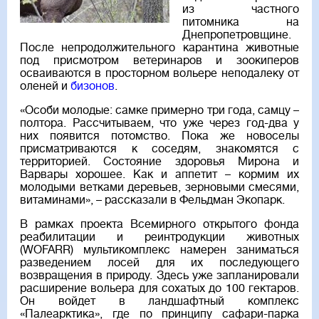
из частного
питомника на
Днепропетровщине.
После непродолжительного карантина животные
под присмотром ветеринаров и зоокиперов
осваиваются в просторном вольере неподалеку от
оленей и
бизонов
.
«Особи молодые: самке примерно три года, самцу –
полтора. Рассчитываем, что уже через год-два у
них появится потомство. Пока же новоселы
присматриваются к соседям, знакомятся с
территорией. Состояние здоровья Мирона и
Варвары хорошее. Как и аппетит – кормим их
молодыми ветками деревьев, зерновыми смесями,
витаминами», – рассказали в Фельдман Экопарк.
В рамках проекта Всемирного открытого фонда
реабилитации и реинтродукции животных
(WOFARR) мультикомплекс намерен заниматься
разведением лосей для их последующего
возвращения в природу. Здесь уже запланировали
расширение вольера для сохатых до 100 гектаров.
Он войдет в ландшафтный комплекс
«Палеарктика», где по принципу сафари-парка