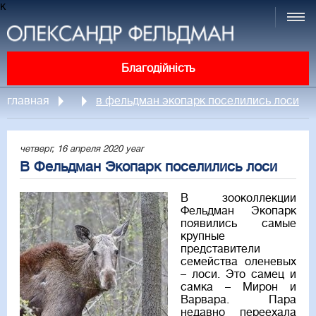
к
Благодійність
главная
в фельдман экопарк поселились лоси
четверг, 16 апреля 2020 year
В Фельдман Экопарк поселились лоси
В зооколлекции
Фельдман Экопарк
появились самые
крупные
представители
семейства оленевых
– лоси. Это самец и
самка – Мирон и
Варвара. Пара
недавно переехала