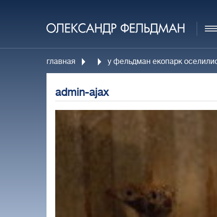
главная
у фельдман екопарк оселилис
admin-ajax