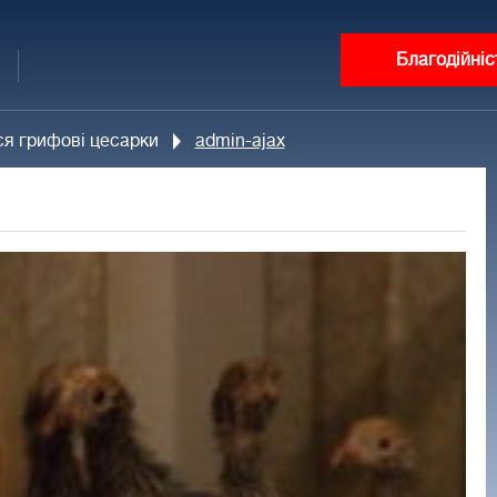
Благодійніс
я грифові цесарки
admin-ajax