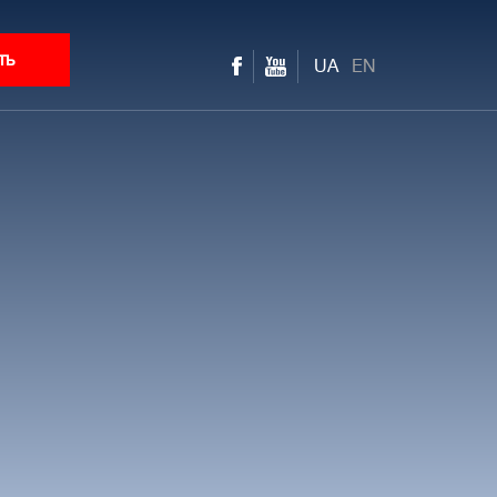
ть
UA
EN