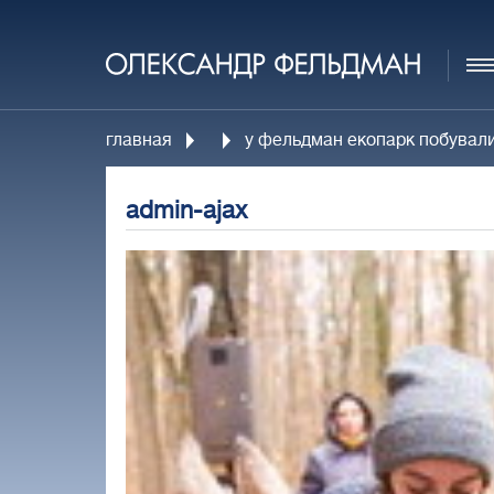
главная
у фельдман екопарк побували
admin-ajax