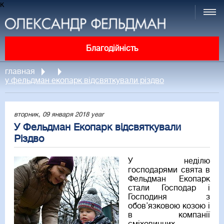
к
Благодійність
главная
у фельдман екопарк відсвяткували різдво
вторник, 09 января 2018 year
У Фельдман Екопарк відсвяткували
Різдво
У неділю
господарями свята в
Фельдман Екопарк
стали Господар і
Господиня з
обов’язковою козою і
в компанії