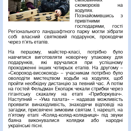
сміховинних
скоморохів на
ходулях.
Познайомившись з
привітними
господарями, гості
Регіонального ландшафтного парку могли зібрати
собі власний святковий подарунок, проходячи
через п’ять етапів.
На першому, майстер-класі, потрібно було
навчитися виготовляти новорічну упаковку для
подарунків, які вручалися при успішному
проходженні інших чотирьох етапів. На другому –
«Скороход-високоход» – учасникам потрібно було
оволодіти мистецтвом ходьби на ходулях, щоб
пройти необхідну дистанцію за певний час. А потім
на гостей Фельдман Екопарк чекали стрибки через
гігантську скакалку на етапі «Приборкувач».
Наступний – «Ума палата» – надавав можливість
проявити винахідливість, знаходячи відповіді на
загадки, присвячені зимовим святам. І, нарешті, на
п’ятому етапі «Коляд-коляд-колядниця» під звуки
баяна виконувалися колядки або народні
українські пісні.