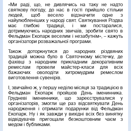
«Ми раді, що, не дивлячись на таку не надто
святкову погоду, до нас в гості прийшло стільки
людей, щоб весело відзначити одне з
найулюбленіших у народі свят. Святкування Різдва
має глибокі традиції, і ми постаралися,
дотримуючись народних звичаїв, зробити свято в
Фельдман Екопарк веселим і незабутнім», – кажуть
організатори розважальної програми.
Також доторкнутися до народних різдвяних
традицій можна було в Святочному містечку, де
фахівці з народним прикладним декоративним
ремеслам провели майстер-класи для всіх
бажаючих оволодіти хитромудрим ремеслом
виготовлення сувенірів.
І, звичайно ж, у першу неділю місяця за традицією в
Фельдман Екопарк пройшов День іменинника.
Грудневі іменинники, що зареєструвалися у
організаторів, змогли ще раз відсвяткувати День
народження і отримати подарунки від Фельдман
Екопарк. Ну і як завжди у вихідні всіх без винятку
відвідувачів пригощали безкоштовним чаєм з
медом і бубликами.